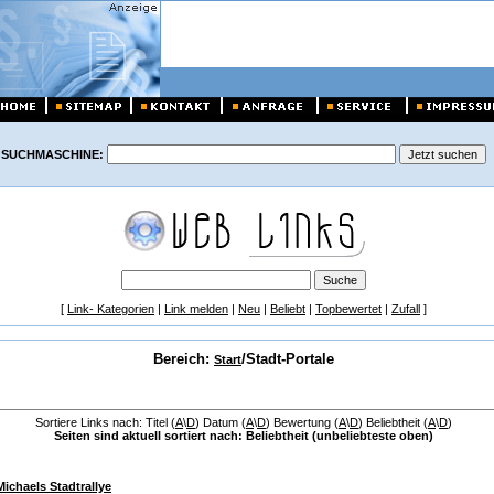
SUCHMASCHINE:
[
Link- Kategorien
|
Link melden
|
Neu
|
Beliebt
|
Topbewertet
|
Zufall
]
Bereich:
/Stadt-Portale
Start
Sortiere Links nach: Titel (
A
\
D
) Datum (
A
\
D
) Bewertung (
A
\
D
) Beliebtheit (
A
\
D
)
Seiten sind aktuell sortiert nach: Beliebtheit (unbeliebteste oben)
Michaels Stadtrallye