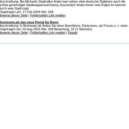
Beschreibung: Bei Michaels Stadtrallye findet man neben viele deutsche Dialekten auch die
größte genehmigte Stadtwappensammlung. Ausserdem findet immer eine Rallye im Internet
durch eine Stadt statt.
Eingetragen am: 17.Feb.2004 Hits: 648
Bewerte dieser Seite
|
Fehlerhaften Link melden
Bonntown.de das neue Portal für Bonn
Beschreibung: In Bonntown.de finden Sie einen Bonnführer, Partynews, ein Forum u. v. mehr.
Eingetragen am: 03.Aug.2003 Hits: 928 Bewertung: 10 (2 Stimmen)
Bewerte dieser Seite
|
Fehlerhaften Link melden
|
Details