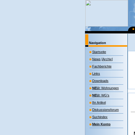
Navigation
Startseite
News
[
Archiv
]
Fachberichte
Links
Downloads
NEU:
Wohnungen
NEU:
WG's
Ihr Artikel
Diskussionsforum
Suchindex
Mein Konto