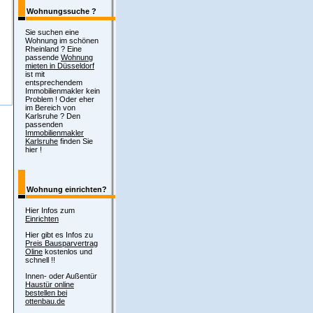
Wohnungssuche ?
Sie suchen eine
Wohnung im schönen
Rheinland ? Eine
passende
Wohnung
mieten in Düsseldorf
ist mit
entsprechendem
Immobilienmakler kein
Problem ! Oder eher
im Bereich von
Karlsruhe ? Den
passenden
Immobilienmakler
Karlsruhe
finden Sie
hier !
Wohnung einrichten?
Hier Infos zum
Einrichten
Hier gibt es Infos zu
Preis Bausparvertrag
Oline
kostenlos und
schnell !!
Innen- oder Außentür
Haustür online
bestellen bei
ottenbau.de