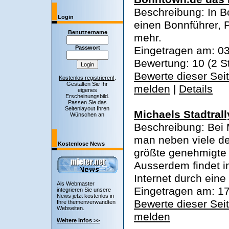
Beschreibung: In B
Login
einen Bonnführer, P
Benutzername
mehr.
Passwort
Eingetragen am: 03
Bewertung: 10 (2 
Bewerte dieser Sei
Kostenlos registrieren!
.
Gestalten Sie Ihr
melden
|
Details
eigenes
Erscheinungsbild.
Passen Sie das
Seitenlayout Ihren
Michaels Stadtrall
Wünschen an
Beschreibung: Bei M
man neben viele de
Kostenlose News
größte genehmigt
Ausserdem findet i
Internet durch eine 
Als Webmaster
Eingetragen am: 17
integrieren Sie unsere
News jetzt kostenlos in
Bewerte dieser Sei
Ihre themenverwandten
Webseiten.
melden
Weitere Infos >>