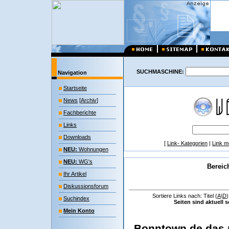
SUCHMASCHINE:
Navigation
Startseite
News
[
Archiv
]
Fachberichte
Links
Downloads
[
Link- Kategorien
|
Link m
NEU:
Wohnungen
NEU:
WG's
Bereic
Ihr Artikel
Diskussionsforum
Sortiere Links nach: Titel (
A
\
D
Suchindex
Seiten sind aktuell s
Mein Konto
Bonntown.de das n