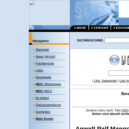
SUCHMASCHINE:
Navigation
Startseite
News
[
Archiv
]
Fachberichte
Links
Downloads
[
Link- Kategorien
|
Link m
NEU:
Wohnungen
NEU:
WG's
Bere
Ihr Artikel
Diskussionsforum
Sortiere Links nach: Titel (
A
\
D
Suchindex
Seiten sind aktuell sort
Mein Konto
Anwalt Ralf Mang