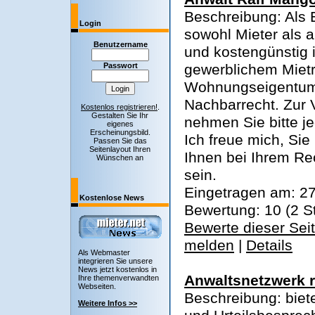
Beschreibung: Als E
Login
sowohl Mieter als a
Benutzername
und kostengünstig 
Passwort
gewerblichem Mietr
Wohnungseigentum
Nachbarrecht. Zur 
Kostenlos registrieren!
.
Gestalten Sie Ihr
nehmen Sie bitte je
eigenes
Erscheinungsbild.
Ich freue mich, Sie
Passen Sie das
Seitenlayout Ihren
Ihnen bei Ihrem Rec
Wünschen an
sein.
Eingetragen am: 27
Kostenlose News
Bewertung: 10 (2 
Bewerte dieser Sei
melden
|
Details
Als Webmaster
integrieren Sie unsere
News jetzt kostenlos in
Anwaltsnetzwerk r
Ihre themenverwandten
Webseiten.
Beschreibung: biet
Weitere Infos >>